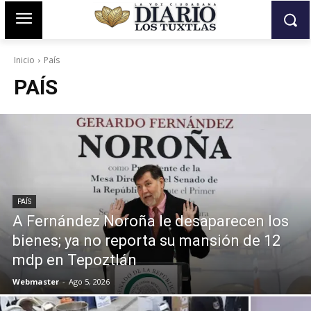
Inicio
País
PAÍS
PAÍS
A Fernández Noroña le desaparecen los
bienes; ya no reporta su mansión de 12
mdp en Tepoztlán
Webmaster
-
Ago 5, 2026