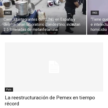
PAÍS
PAÍS
Caen 13 integrantes del CJNG en España y
“Tiene qu
desmantelan laboratorio clandestino; incautan
e intelect
2.5 toneladas de metanfetamina
homicidio
País
La reestructuración de Pemex en tiempo
récord