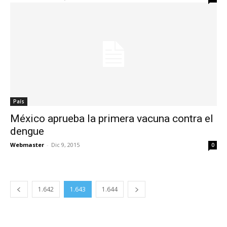
País
México aprueba la primera vacuna contra el
dengue
Webmaster
-
Dic 9, 2015
0
1.642
1.643
1.644