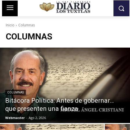
Inicio
Columnas
COLUMNAS
COLUMNAS
Bitácora Política: Antes de gobernar…
que presenten una fianza
Webmaster
-
Ago 2, 2026