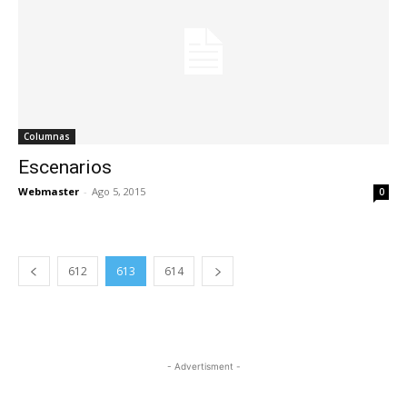
Columnas
Escenarios
Webmaster
-
Ago 5, 2015
0
612
613
614
- Advertisment -