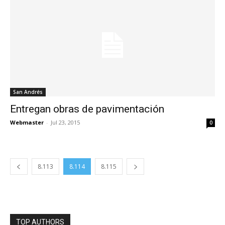
San Andrés
Entregan obras de pavimentación
Webmaster
-
Jul 23, 2015
0
8.113
8.114
8.115
TOP AUTHORS