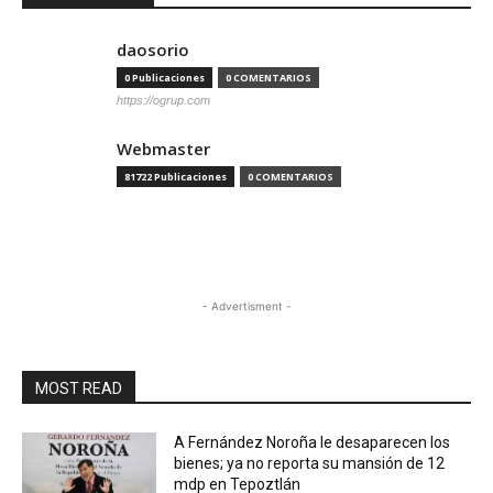
daosorio
0 Publicaciones
0 COMENTARIOS
https://ogrup.com
Webmaster
81722 Publicaciones
0 COMENTARIOS
- Advertisment -
MOST READ
A Fernández Noroña le desaparecen los
bienes; ya no reporta su mansión de 12
mdp en Tepoztlán