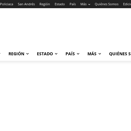
Policiaca
San Andrés
Región
Estado
País
Más
Quiénes Somos
Edic
REGIÓN
ESTADO
PAÍS
MÁS
QUIÉNES 