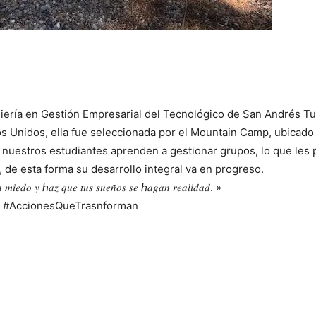
ería en Gestión Empresarial del Tecnológico de San Andrés Tux
os Unidos, ella fue seleccionada por el Mountain Camp, ubicado
, nuestros estudiantes aprenden a gestionar grupos, lo que les
de esta forma su desarrollo integral va en progreso.
𝑖𝑛 𝑚𝑖𝑒𝑑𝑜 𝑦 ℎ𝑎𝑧 𝑞𝑢𝑒 𝑡𝑢𝑠 𝑠𝑢𝑒𝑛̃𝑜𝑠 𝑠𝑒 ℎ𝑎𝑔𝑎𝑛 𝑟𝑒𝑎𝑙𝑖𝑑𝑎𝑑. »
#AccionesQueTrasnforman