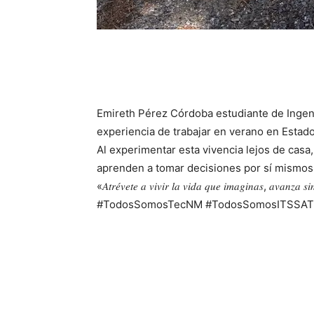
Emireth Pérez Córdoba estudiante de Ingeni
experiencia de trabajar en verano en Estad
Al experimentar esta vivencia lejos de casa
aprenden a tomar decisiones por sí mismos, 
«𝐴𝑡𝑟𝑒́𝑣𝑒𝑡𝑒 𝑎 𝑣𝑖𝑣𝑖𝑟 𝑙𝑎 𝑣𝑖𝑑𝑎 𝑞𝑢𝑒 𝑖𝑚𝑎𝑔𝑖𝑛𝑎𝑠, 𝑎𝑣𝑎𝑛𝑧𝑎 
#TodosSomosTecNM #TodosSomosITSSAT 