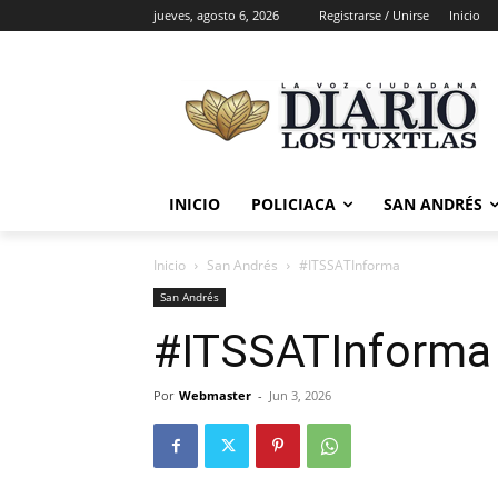
jueves, agosto 6, 2026
Registrarse / Unirse
Inicio
INICIO
POLICIACA
SAN ANDRÉS
Inicio
San Andrés
#ITSSATInforma
San Andrés
#ITSSATInforma
Por
Webmaster
-
Jun 3, 2026