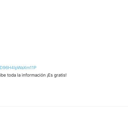
LZD96H4IpWaXm11P
e toda la información ¡Es gratis!