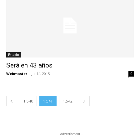
Estado
Será en 43 años
Webmaster
-
Jul 14, 2015
0
1.540
1.541
1.542
- Advertisment -