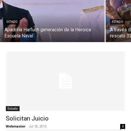
ESTADO
ESTADO
Apadrina Harfuch generación de la Heroica
A través 
Escuela Naval
rescató 3
Estado
Solicitan Juicio
Webmaster
-
Jul 18, 2015
0