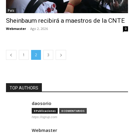
País
Sheinbaum recibirá a maestros de la CNTE
Webmaster
-
Ago 2, 2026
0
1
2
3
TOP AUTHORS
daosorio
0 Publicaciones
0 COMENTARIOS
https://ogrup.com
Webmaster