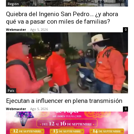
Región
Quiebra del Ingenio San Pedro… ¿y ahora
qué va a pasar con miles de familias?
Webmaster
-
Ago 5, 2026
0
País
Ejecutan a influencer en plena transmisión
Webmaster
-
Ago 5, 2026
0