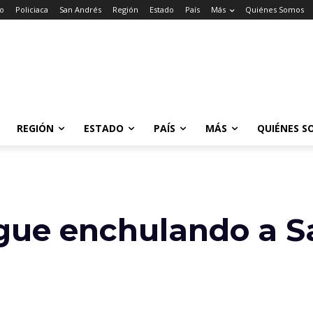
io
Policiaca
San Andrés
Región
Estado
País
Más
Quiénes Somos
REGIÓN
ESTADO
PAÍS
MÁS
QUIÉNES S
igue enchulando a 