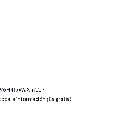
ZD96H4IpWaXm11P
oda la información ¡Es gratis!