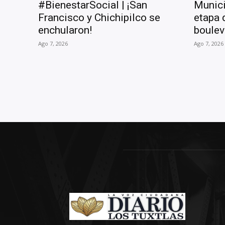
#BienestarSocial | ¡San
Munici
Francisco y Chichipilco se
etapa 
enchularon!
boulev
Ago 7, 2026
Ago 7, 2026