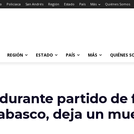
io
Policiaca
San Andrés
Región
Estado
País
Más
Quiénes Somos
REGIÓN
ESTADO
PAÍS
MÁS
QUIÉNES S
urante partido de 
abasco, deja un mu