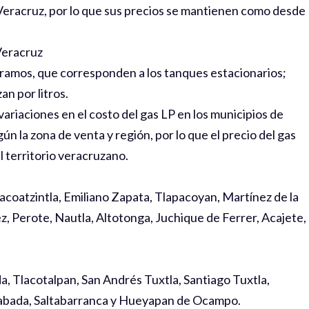
Veracruz, por lo que sus precios se mantienen como desde
 Veracruz
ogramos, que corresponden a los tanques estacionarios;
an por litros.
riaciones en el costo del gas LP en los municipios de
ún la zona de venta y región, por lo que el precio del gas
l territorio veracruzano.
acoatzintla, Emiliano Zapata, Tlapacoyan, Martínez de la
z, Perote, Nautla, Altotonga, Juchique de Ferrer, Acajete,
a, Tlacotalpan, San Andrés Tuxtla, Santiago Tuxtla,
Cabada, Saltabarranca y Hueyapan de Ocampo.