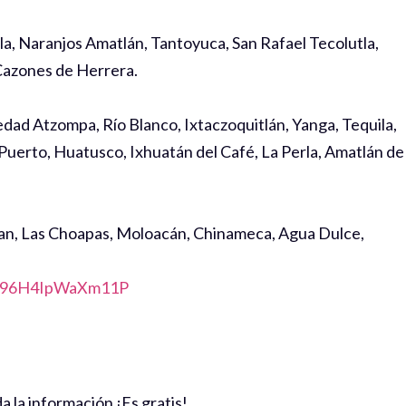
la, Naranjos Amatlán, Tantoyuca, San Rafael Tecolutla,
Cazones de Herrera.
dad Atzompa, Río Blanco, Ixtaczoquitlán, Yanga, Tequila,
o Puerto, Huatusco, Ixhuatán del Café, La Perla, Amatlán de
pan, Las Choapas, Moloacán, Chinameca, Agua Dulce,
ZD96H4IpWaXm11P
 la información ¡Es gratis!