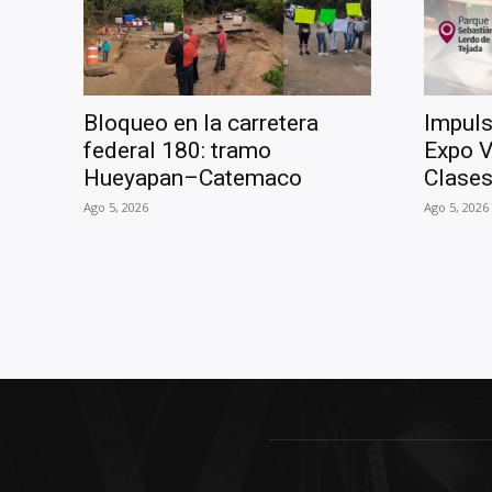
Bloqueo en la carretera
Impuls
federal 180: tramo
Expo V
Hueyapan–Catemaco
Clase
Ago 5, 2026
Ago 5, 2026