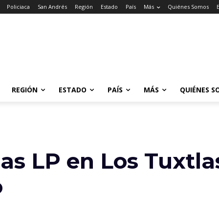
Policiaca
San Andrés
Región
Estado
País
Más
Quiénes Somos
REGIÓN
ESTADO
PAÍS
MÁS
QUIÉNES S
gas LP en Los Tuxtla
o