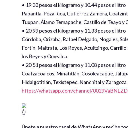
• 19.33 pesos el kilogramo y 10.44 pesos el litro
Papantla, Poza Rica, Gutiérrez Zamora, Coatzint
Tuxpan, Álamo Temapache, Castillo de Teayo y 
• 20.99 pesos el kilogramo y 11.33 pesos el litro
Córdoba, Orizaba, Rafael Delgado, Nogales, Sole
Fortín, Maltrata, Los Reyes, Acultzingo, Carrill
los Reyes y Omealca.
• 20.51 pesos el kilogramo y 11.08 pesos el litro
Coatzacoalcos, Minatitlán, Cosoleacaque, Jálti
Hidalgotitlán, Texistepec, Nanchital y Zaragoza
https://whatsapp.com/channel/0029VaBNL
Únete a nuestro canal de WhatsApp y recibe toda