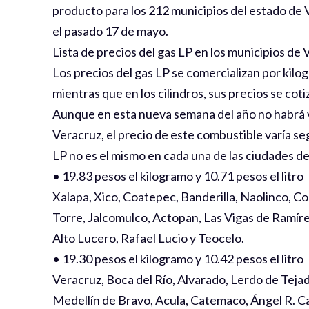
producto para los 212 municipios del estado de 
el pasado 17 de mayo.
Lista de precios del gas LP en los municipios de
Los precios del gas LP se comercializan por kil
mientras que en los cilindros, sus precios se cotiz
Aunque en esta nueva semana del año no habrá va
Veracruz, el precio de este combustible varía seg
LP no es el mismo en cada una de las ciudades de
• 19.83 pesos el kilogramo y 10.71 pesos el litro
Xalapa, Xico, Coatepec, Banderilla, Naolinco, Co
Torre, Jalcomulco, Actopan, Las Vigas de Ramíre
Alto Lucero, Rafael Lucio y Teocelo.
• 19.30 pesos el kilogramo y 10.42 pesos el litro
Veracruz, Boca del Río, Alvarado, Lerdo de Tejad
Medellín de Bravo, Acula, Catemaco, Ángel R. 