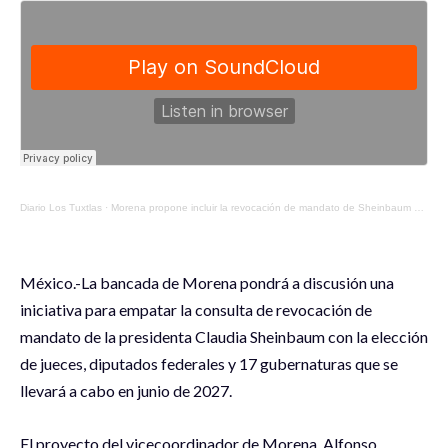
Diario Los Tuxtlas
·
Morena propone incluir la revocación de mandato de Sheinbaum en las boletas para elección de jueces, diputados federales y gobernadores en 2027
México.-La bancada de Morena pondrá a discusión una
iniciativa para empatar la consulta de revocación de
mandato de la presidenta Claudia Sheinbaum con la elección
de jueces, diputados federales y 17 gubernaturas que se
llevará a cabo en junio de 2027.
El proyecto del vicecoordinador de Morena, Alfonso