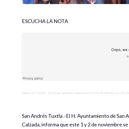
ESCUCHA LA NOTA
Diario Los Tuxtlas
·
Concluye operativo especial por el Día de Muertos en San A
San Andrés Tuxtla .-El H. Ayuntamiento de San A
Calzada, informa que este 1 y 2 de noviembre se