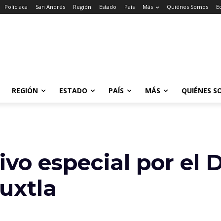
Policiaca
San Andrés
Región
Estado
País
Más
Quiénes Somos
E
REGIÓN
ESTADO
PAÍS
MÁS
QUIÉNES S
vo especial por el 
uxtla