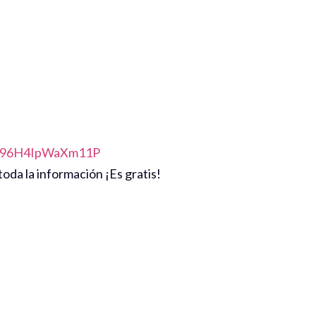
ZD96H4IpWaXm11P
oda la información ¡Es gratis!