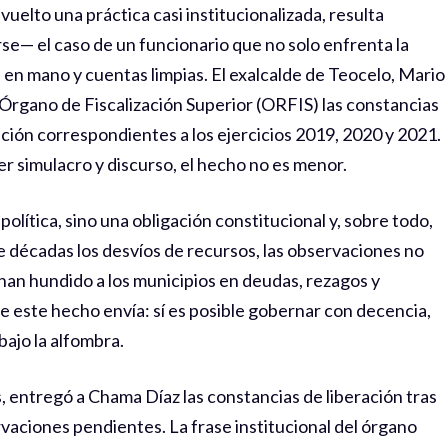
elto una práctica casi institucionalizada, resulta
e— el caso de un funcionario que no solo enfrenta la
 en mano y cuentas limpias. El exalcalde de Teocelo, Mario
Órgano de Fiscalización Superior (ORFIS) las constancias
ación correspondientes a los ejercicios 2019, 2020 y 2021.
er simulacro y discurso, el hecho no es menor.
olítica, sino una obligación constitucional y, sobre todo,
 décadas los desvíos de recursos, las observaciones no
 han hundido a los municipios en deudas, rezagos y
e este hecho envía: sí es posible gobernar con decencia,
bajo la alfombra.
 entregó a Chama Díaz las constancias de liberación tras
vaciones pendientes. La frase institucional del órgano