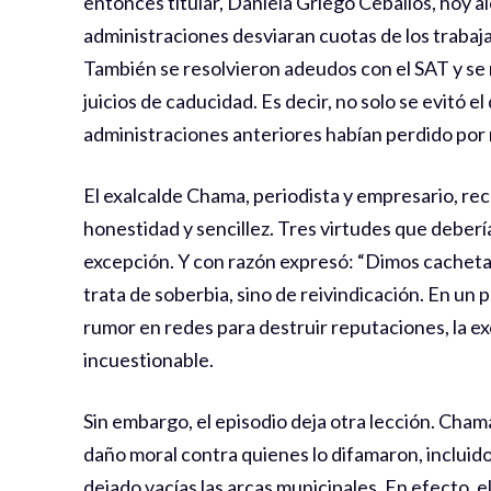
entonces titular, Daniela Griego Ceballos, hoy a
administraciones desviaran cuotas de los trabaj
También se resolvieron adeudos con el SAT y se
juicios de caducidad. Es decir, no solo se evitó e
administraciones anteriores habían perdido por 
El exalcalde Chama, periodista y empresario, rec
honestidad y sencillez. Tres virtudes que deberí
excepción. Y con razón expresó: “Dimos cachet
trata de soberbia, sino de reivindicación. En un
rumor en redes para destruir reputaciones, la ex
incuestionable.
Sin embargo, el episodio deja otra lección. Cha
daño moral contra quienes lo difamaron, incluido 
dejado vacías las arcas municipales. En efecto, 