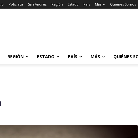
cio
Policiaca
San Andrés
Región
Estado
País
Más
Quiénes Somos
REGIÓN
ESTADO
PAÍS
MÁS
QUIÉNES S
a