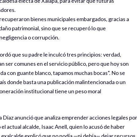
lcaldesa electa de Xalapa, para evitar que futuras
adores.
 recuperaron bienes municipales embargados, gracias a
l daño patrimonial, sino que se recuperó lo que
negligencia o corrupción.
ordó que su padre le inculcó tres principios: verdad,
an ser comunes en el servicio público, pero que hoy son
ada con guante blanco, tapamos muchas bocas”. No se
 país donde basta una publicación malintencionada o un
oneración institucional tiene un peso moral
ma Díaz anunció que analiza emprender acciones legales po
el actual alcalde, Isaac Anell, quien lo acusó de haber
el exalcalde explicó que no podía —ni debía— dejar recursos