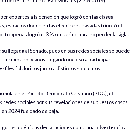
l entonces presidente Evo Morales (2006-2019).
o por expertos a la conexión que logró con las clases
as, espacios donde en las elecciones pasadas triunfó el
sto apenas logró el 3 % requerido para no perder la sigla.
 su llegada al Senado, pues en sus redes sociales se puede
icipios bolivianos, llegando incluso a participar
files folclóricos junto a distintos sindicatos.
rmula en el Partido Demócrata Cristiano (PDC), el
as redes sociales por sus revelaciones de supuestos casos
ue en 2024 fue dado de baja.
algunas polémicas declaraciones como una advertencia a