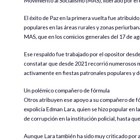
Movimiento al Socialismo (MAS), liderado por e
El éxito de Paz en la primera vuelta fue atribuid
populares en las áreas rurales y zonas periurban
MAS, que en los comicios generales del 17 de ago
Ese respaldo fue trabajado por el opositor desde
constatar que desde 2021 recorrió numerosos mun
activamente en fiestas patronales populares y des
Un polémico compañero de fórmula
Otros atribuyen ese apoyo a su compañero de fó
expolicía Edman Lara, quien se hizo popular en l
de corrupción en la institución policial, hasta q
Aunque Lara también ha sido muy criticado por 