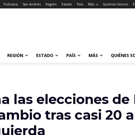
Policiaca
San Andrés
Región
Estado
País
Más
Quiénes Somos
E
REGIÓN
ESTADO
PAÍS
MÁS
QUIÉNES S
 las elecciones de B
ambio tras casi 20 
quierda