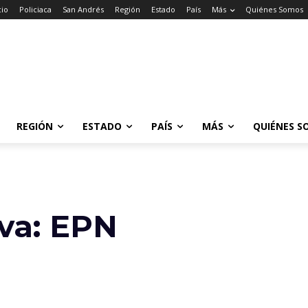
cio
Policiaca
San Andrés
Región
Estado
País
Más
Quiénes Somos
REGIÓN
ESTADO
PAÍS
MÁS
QUIÉNES S
va: EPN