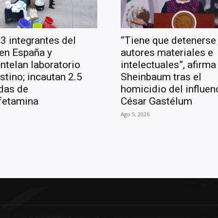
3 integrantes del
“Tiene que detenerse 
en España y
autores materiales e
telan laboratorio
intelectuales”, afirma
stino; incautan 2.5
Sheinbaum tras el
das de
homicidio del influen
fetamina
César Gastélum
Ago 5, 2026