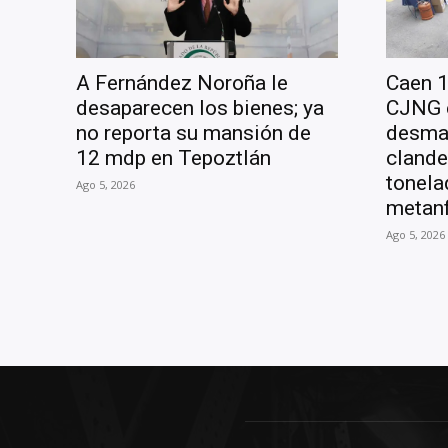
A Fernández Noroña le
Caen 1
desaparecen los bienes; ya
CJNG 
no reporta su mansión de
desman
12 mdp en Tepoztlán
clande
tonela
Ago 5, 2026
metan
Ago 5, 2026