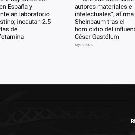
en España y
autores materiales e
telan laboratorio
intelectuales”, afirma
stino; incautan 2.5
Sheinbaum tras el
das de
homicidio del influen
fetamina
César Gastélum
Ago 5, 2026
R