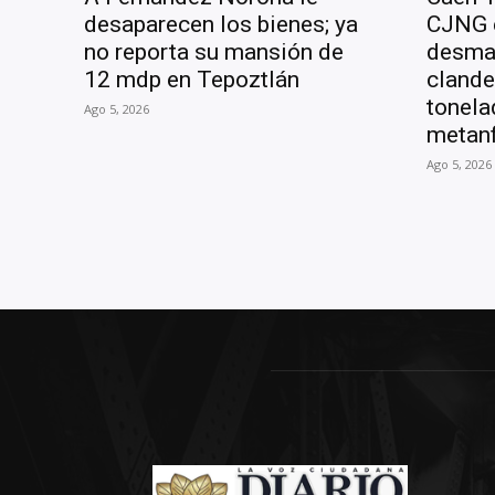
desaparecen los bienes; ya
CJNG 
no reporta su mansión de
desman
12 mdp en Tepoztlán
clande
tonela
Ago 5, 2026
metan
Ago 5, 2026