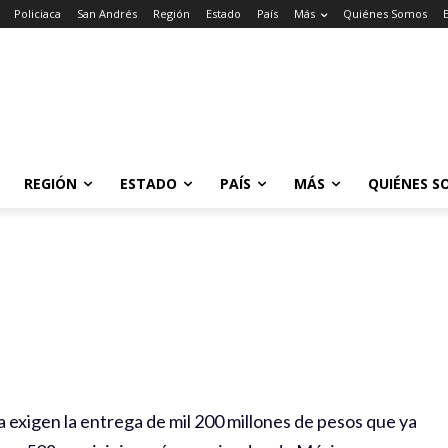
Policiaca
San Andrés
Región
Estado
País
Más
Quiénes Somos
REGIÓN
ESTADO
PAÍS
MÁS
QUIÉNES S
 exigen la entrega de mil 200 millones de pesos que ya