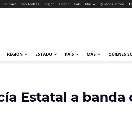
Policiaca
San Andrés
Región
Estado
País
Más
Quiénes Somos
E
REGIÓN
ESTADO
PAÍS
MÁS
QUIÉNES S
cía Estatal a banda