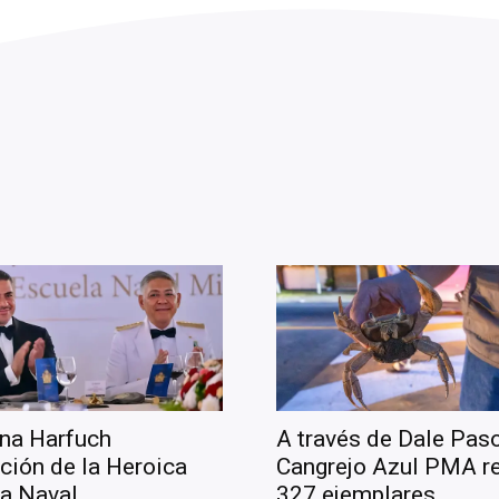
na Harfuch
A través de Dale Paso
ción de la Heroica
Cangrejo Azul PMA r
a Naval
327 ejemplares