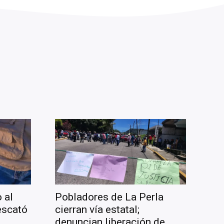
 al
Pobladores de La Perla
escató
cierran vía estatal;
denuncian liberación de