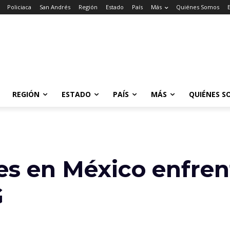
Policiaca
San Andrés
Región
Estado
País
Más
Quiénes Somos
REGIÓN
ESTADO
PAÍS
MÁS
QUIÉNES S
es en México enfre
G